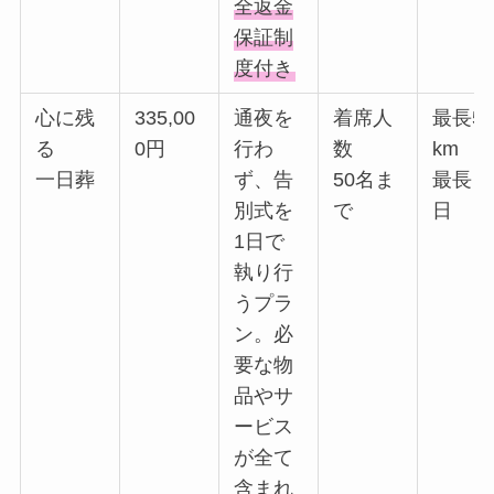
全返金
保証制
度付き
心に残
335,00
通夜を
着席人
最長5
る
0円
行わ
数
km
一日葬
ず、告
50名ま
最長３
別式を
で
日
1日で
執り行
うプラ
ン。必
要な物
品やサ
ービス
が全て
含まれ