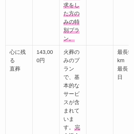
求をし
た方の
みの特
別プラ
ン。
心に残
143,00
火葬の
最長5
る
0円
みのプ
km
直葬
ラン
最長３
で、基
日
本的な
サービ
スが含
まれて
いま
す。
完