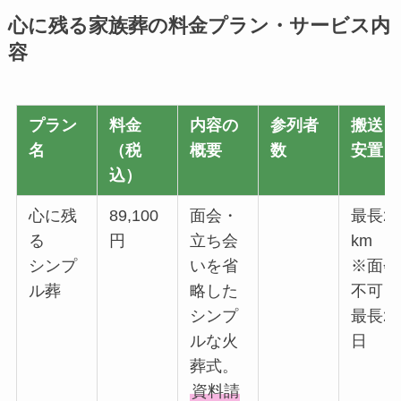
心に残る家族葬の料金プラン・サービス内
容
プラン
料金
内容の
参列者
搬送・
名
（税
概要
数
安置
込）
心に残
89,100
面会・
最長2
る
円
立ち会
km
シンプ
いを省
※面会
ル葬
略した
不可
シンプ
最長2
ルな火
日
葬式。
資料請