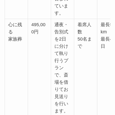
ていま
す。
心に残
495,00
通夜・
着席人
最長5
る
0円
告別式
数
km
家族葬
を2日
50名ま
最長4
に分け
で
日
て執り
行うプ
ラン
で、斎
場を借
りてお
見送り
を行い
ます。