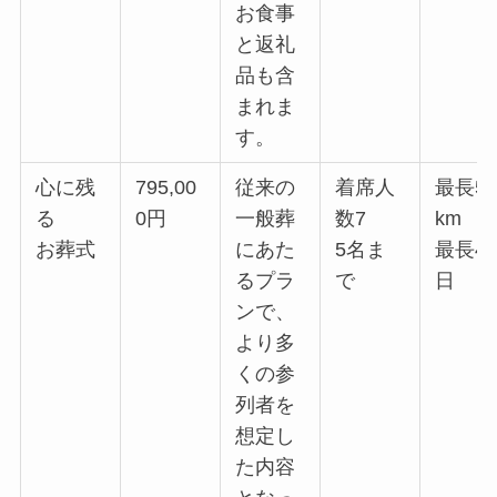
お食事
と返礼
品も含
まれま
す。
心に残
795,00
従来の
着席人
最長5
る
0円
一般葬
数7
km
お葬式
にあた
5名ま
最長4
るプラ
で
日
ンで、
より多
くの参
列者を
想定し
た内容