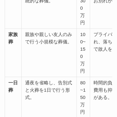
統的な葬儀。
30
お別れが
0
万
円
家族
親族や親しい友人のみ
10
プライバ
葬
で行う小規模な葬儀。
0~
れ、落ち
15
で故人を
0
万
円
一日
通夜を省略し、告別式
80
時間的負
葬
と火葬を1日で行う形
~1
費用も抑
式。
50
がある。
万
円