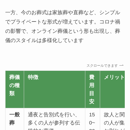
一方、今のお葬式は家族葬や直葬など、シンプル
でプライベートな形式が増えています。コロナ禍
の影響で、オンライン葬儀という形も出現し、葬
儀のスタイルは多様化しています
スクロールできます
葬儀
特徴
費
メリット
の種
用
類
目
安
一般
通夜と告別式を行い、
15
故人と関
葬
多くの人が参列する伝
0~
の人が集