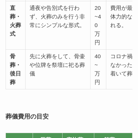
直
通夜や告別式を行わ
20
費用が最
葬・
ず、火葬のみを行う非
~4
体力的な
火葬
常にシンプルな形式。
0
れる。
式
万
円
骨
先に火葬をして、骨壷
40
コロナ禍
葬・
や位牌を祭壇に祀る葬
~
なかった
後日
儀
万
着いて葬
葬
円
葬儀費用の目安