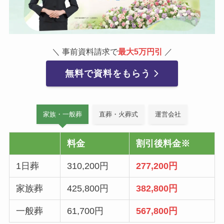
＼ 事前資料請求で
最大5万円引
／
無料で資料をもらう
家族・一般葬
直葬・火葬式
運営会社
料金
割引後料金※
1日葬
310,200円
277,200円
家族葬
425,800円
382,800円
一般葬
61,700円
567,800円