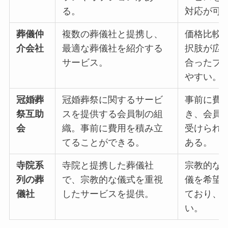
る。
対応が可
葬儀仲
複数の葬儀社と提携し、
価格比較
介会社
最適な葬儀社を紹介する
択肢が広
サービス。
合ったプ
やすい。
冠婚葬
冠婚葬祭に関するサービ
事前に費
祭互助
スを提供する会員制の組
き、会員
会
織。事前に費用を積み立
受けられ
てることができる。
ある。
寺院系
寺院と提携した葬儀社
宗教的な
列の葬
で、宗教的な儀式を重視
儀を希望
儀社
したサービスを提供。
ており、
い。