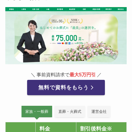
＼ 事前資料請求で
最大5万円引
／
無料で資料をもらう
家族・一般葬
直葬・火葬式
運営会社
料金
割引後料金※