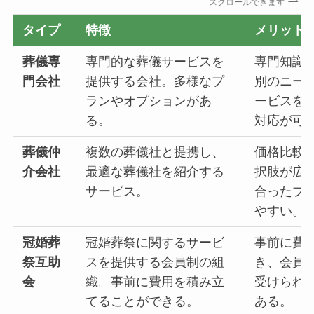
スクロールできます
タイプ
特徴
メリット
葬儀専
専門的な葬儀サービスを
専門知識
門会社
提供する会社。多様なプ
別のニー
ランやオプションがあ
ービスを
る。
対応が可
葬儀仲
複数の葬儀社と提携し、
価格比較
介会社
最適な葬儀社を紹介する
択肢が広
サービス。
合ったプ
やすい。
冠婚葬
冠婚葬祭に関するサービ
事前に費
祭互助
スを提供する会員制の組
き、会員
会
織。事前に費用を積み立
受けられ
てることができる。
ある。