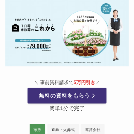
＼ 事前資料請求で
5万円引き
／
無料の資料をもらう
簡単1分で完了
家族
直葬・火葬式
運営会社