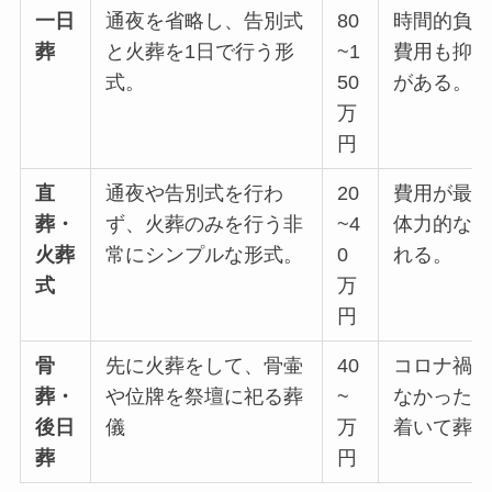
一日
通夜を省略し、告別式
80
時間的負
葬
と火葬を1日で行う形
~1
費用も抑
式。
50
がある。
万
円
直
通夜や告別式を行わ
20
費用が最
葬・
ず、火葬のみを行う非
~4
体力的な
火葬
常にシンプルな形式。
0
れる。
式
万
円
骨
先に火葬をして、骨壷
40
コロナ禍
葬・
や位牌を祭壇に祀る葬
~
なかった
後日
儀
万
着いて葬
葬
円