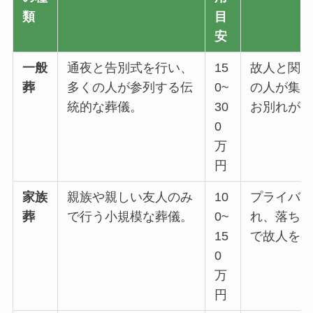
類
目
安
一般
通夜と告別式を行い、
15
故人と関
葬
多くの人が参列する伝
0~
の人が集
統的な葬儀。
30
お別れが
0
万
円
家族
親族や親しい友人のみ
10
プライバ
葬
で行う小規模な葬儀。
0~
れ、落ち
15
で故人を
0
万
円