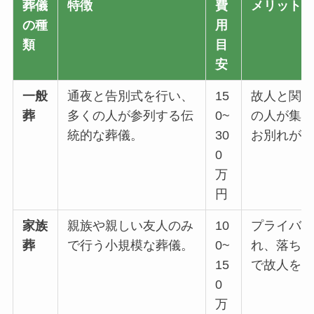
葬儀
特徴
費
メリット
の種
用
類
目
安
一般
通夜と告別式を行い、
15
故人と関
葬
多くの人が参列する伝
0~
の人が集
統的な葬儀。
30
お別れが
0
万
円
家族
親族や親しい友人のみ
10
プライバ
葬
で行う小規模な葬儀。
0~
れ、落ち
15
で故人を
0
万