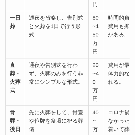
円
一日
通夜を省略し、告別式
80
時間的負
葬
と火葬を1日で行う形
~1
費用も抑
式。
50
がある。
万
円
直
通夜や告別式を行わ
20
費用が最
葬・
ず、火葬のみを行う非
~4
体力的な
火葬
常にシンプルな形式。
0
れる。
式
万
円
骨
先に火葬をして、骨壷
40
コロナ禍
葬・
や位牌を祭壇に祀る葬
~
なかった
後日
儀
万
着いて葬