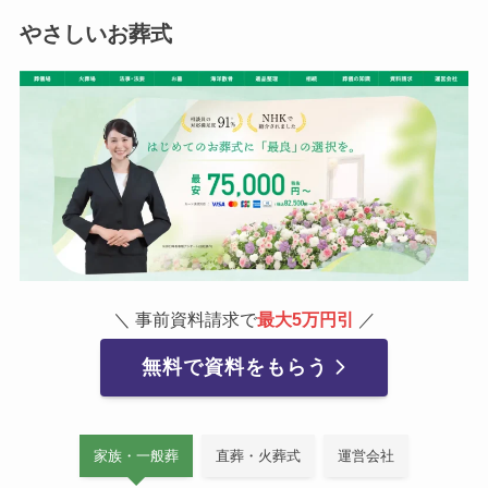
やさしいお葬式
＼ 事前資料請求で
最大5万円引
／
無料で資料をもらう
家族・一般葬
直葬・火葬式
運営会社