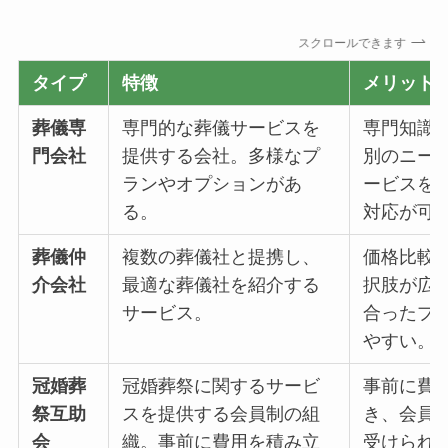
スクロールできます
タイプ
特徴
メリット
葬儀専
専門的な葬儀サービスを
専門知識
門会社
提供する会社。多様なプ
別のニー
ランやオプションがあ
ービスを
る。
対応が可
葬儀仲
複数の葬儀社と提携し、
価格比較
介会社
最適な葬儀社を紹介する
択肢が広
サービス。
合ったプ
やすい。
冠婚葬
冠婚葬祭に関するサービ
事前に費
祭互助
スを提供する会員制の組
き、会員
会
織。事前に費用を積み立
受けられ